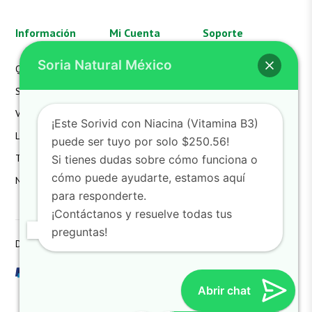
Información
Mi Cuenta
Soporte
Soria Natural México
Quienes Somos
Mi Cuenta
Aviso de Privacidad
SN México
Mis Pedidos
FAQS
Valores
Mi Carrito
Hazte Distribuidor
¡Este Sorivid con Niacina (Vitamina B3)
Laboratorio
Devoluciones
Contacto
puede ser tuyo por solo $250.56!
Términos
Detalles de la Cuenta
Si tienes dudas sobre cómo funciona o
cómo puede ayudarte, estamos aquí
Noticias
Lista de Deseos
para responderte.
¡Contáctanos y resuelve todas tus
preguntas!
Derechos reservados SoriaNatural SN. All Rights Reserved
Abrir chat