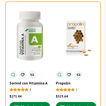
Sorivid con Vitamina A
Propolín
To
4
2
$
271.44
$
323.64
$
3