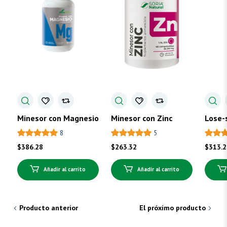
Minesor con Magnesio
Minesor con Zinc
Lose-
8
5
$
386.28
$
263.32
$
313.
Añadir al carrito
Añadir al carrito
Producto anterior
El próximo producto