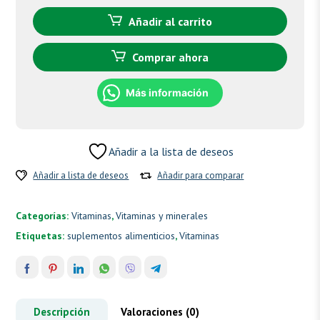
Niacina
(Vitamina
Añadir al carrito
B3)
cantidad
Comprar ahora
Más información
Añadir a la lista de deseos
Añadir a lista de deseos
Añadir para comparar
Categorías:
Vitaminas
,
Vitaminas y minerales
Etiquetas:
suplementos alimenticios
,
Vitaminas
Descripción
Valoraciones (0)