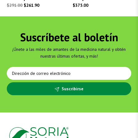
El
El
$
291.00
$
261.90
$
375.00
precio
precio
original
actual
era:
es:
Suscríbete al boletín
$291.00.
$261.90.
¡Únete a las miles de amantes de la medicina natural y obtén
nuestras últimas ofertas, y más!
Suscribirse