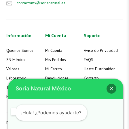
contactomx@sorianatural.es
Información
Mi Cuenta
Soporte
Quienes Somos
Mi Cuenta
Aviso de Privacidad
SN México
Mis Pedidos
FAQS
Valores
Mi Carrito
Hazte Distribuidor
Laboratorio
Devoluciones
Contacto
Términos
Detalles de la Cuenta
Soria Natural México
Noticias
Lista de Deseos
¡Hola! ¿Podemos ayudarte?
Derechos reservados SoriaNatural SN. All Rights Reserved