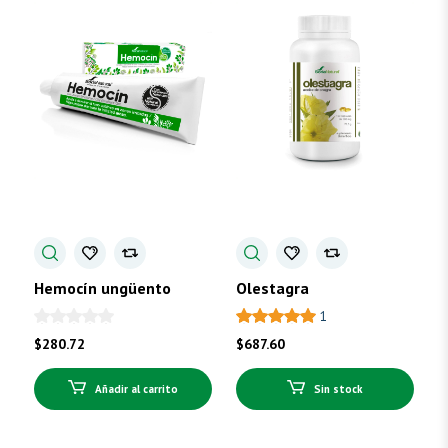
Hemocín ungüento
Olestagra
1
$
280.72
$
687.60
Añadir al carrito
Sin stock