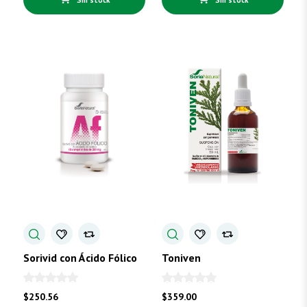
Sorivid con Ácido Fólico
Toniven
$
250.56
$
359.00