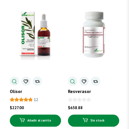
Olisor
Resverasor
12
$
227.00
$
658.88
Añadir al carrito
Sin stock