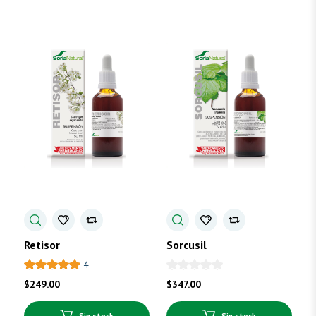
Retisor
Sorcusil
4
$
249.00
$
347.00
Sin stock
Sin stock