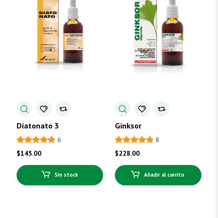
Diatonato 3
Ginksor
6
8
$
145.00
$
228.00
Sin stock
Añadir al carrito