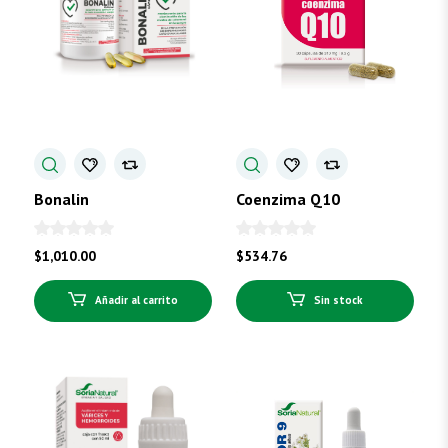
Bonalin
Coenzima Q10
$
1,010.00
$
534.76
Añadir al carrito
Sin stock