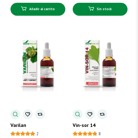
Añadir al carrito
Sin stock
Varilan
Vin-sor 14
2
8