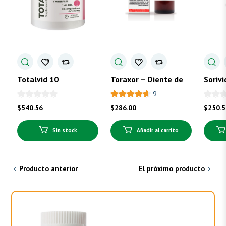
Totalvid 10
Toraxor – Diente de
Sorivi
león
Fólico
9
$
540.56
$
286.00
$
250.
Sin stock
Añadir al carrito
Producto anterior
El próximo producto