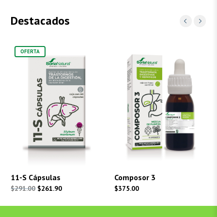
Destacados
OFERTA
11-S Cápsulas
Composor 3
El
El
$
291.00
$
261.90
$
375.00
precio
precio
original
actual