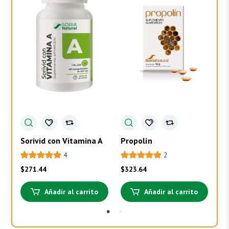
Sorivid con Vitamina A
Propolín
To
4
2
$
271.44
$
323.64
$
3
Añadir al carrito
Añadir al carrito