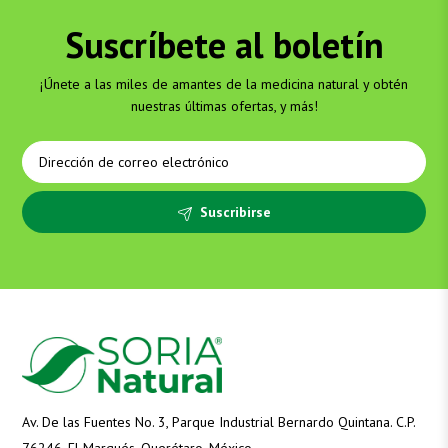
era:
es:
Suscríbete al boletín
$291.00.
$261.90.
¡Únete a las miles de amantes de la medicina natural y obtén
nuestras últimas ofertas, y más!
Suscribirse
Av. De las Fuentes No. 3, Parque Industrial Bernardo Quintana. C.P.
76246. El Marqués, Querétaro, México