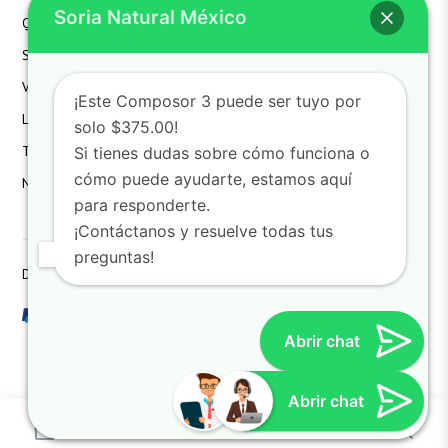
Soria Natural México
Quienes Somos
Mi Cuenta
Aviso de Privacidad
SN México
Mis Pedidos
FAQS
Valores
Mi Carrito
Hazte Distribuidor
¡Este Composor 3 puede ser tuyo por
Laboratorio
Devoluciones
Contacto
solo $375.00!
Términos
Detalles de la Cuenta
Si tienes dudas sobre cómo funciona o
cómo puede ayudarte, estamos aquí
Noticias
Lista de Deseos
para responderte.
¡Contáctanos y resuelve todas tus
preguntas!
Derechos reservados SoriaNatural SN. All Rights Reserved
Abrir chat
Doctor Guillermo López
Terapéutica homeopática - Nú