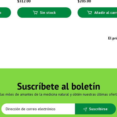
$
312.00
$
203.00
o
Sin stock
Añadir al carr
El p
Suscríbete al boletín
las miles de amantes de la medicina natural y obtén nuestras últimas ofert
Suscribirse