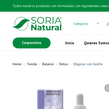
Todos nuestros productos son formulados con ingredientes natur
Corporativo
Inicio
Quienes Somo
Home
Tienda
Balance
Detox
Oligosor con Azufre