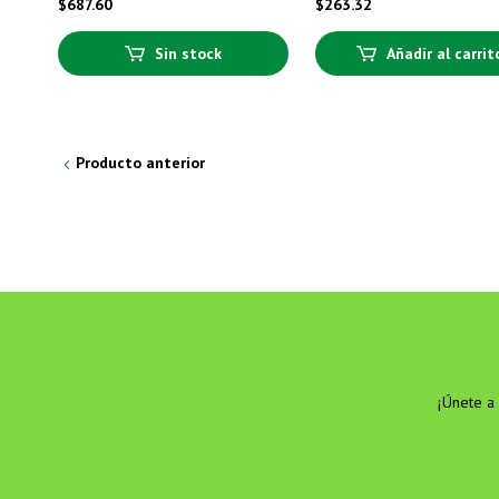
$
687.60
$
263.32
Sin stock
Añadir al carrit
Producto anterior
¡Únete a 