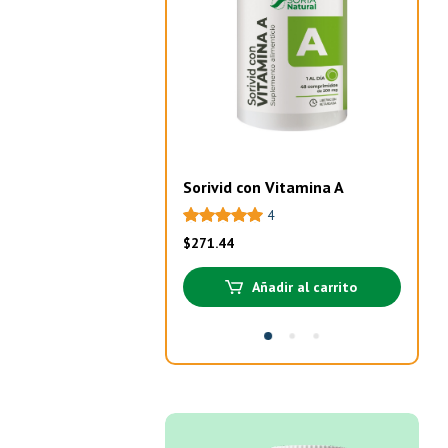
Sorivid con Vitamina A
Pro
4
$
271.44
$
32
Añadir al carrito