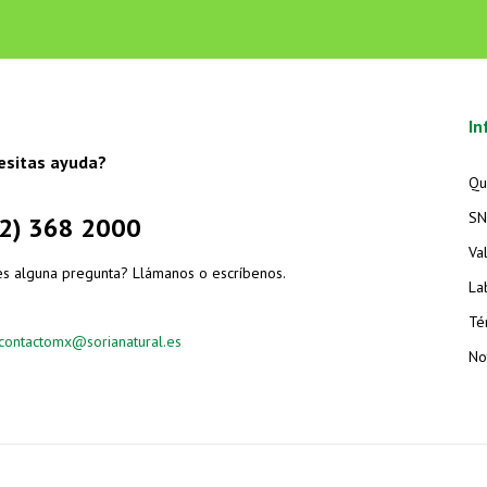
In
esitas ayuda?
Qu
SN
2) 368 2000
Va
es alguna pregunta? Llámanos o escríbenos.
La
Té
contactomx@sorianatural.es
Not