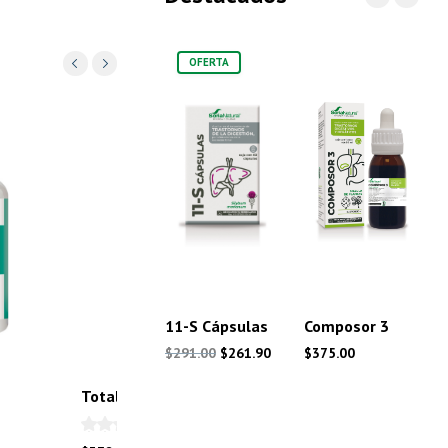
OFERTA
11-S Cápsulas
Composor 3
El
El
$
291.00
$
261.90
$
375.00
precio
precio
Totalvid 09
original
actual
era:
es: