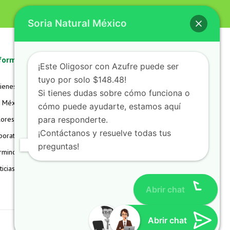
Soria Natural México
formación
Mi Cuenta
Soporte
¡Este Oligosor con Azufre puede ser
tuyo por solo $148.48!
ienes Somos
Mi Cuenta
Aviso de Privacidad
Si tienes dudas sobre cómo funciona o
 México
Mis Pedidos
FAQS
cómo puede ayudarte, estamos aquí
lores
para responderte.
Mi Carrito
Hazte Distribuidor
¡Contáctanos y resuelve todas tus
boratorio
Devoluciones
Contacto
preguntas!
rminos
Detalles de la Cuenta
icias
Lista de Deseos
Abrir chat
Doctor Guillermo López
Terapéutica homeopática - Nú