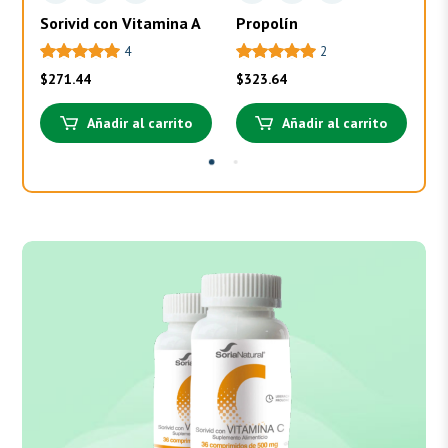
Sorivid con Vitamina A
Propolín
To
4
2
$
271.44
$
323.64
$
3
Añadir al carrito
Añadir al carrito