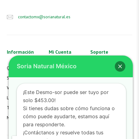
contactomx@sorianatural.es
Información
Mi Cuenta
Soporte
Soria Natural México
Quienes Somos
Mi Cuenta
Aviso de Privacidad
SN México
Mis Pedidos
FAQS
Valores
Mi Carrito
Hazte Distribuidor
¡Este Desmo-sor puede ser tuyo por
Laboratorio
Devoluciones
Contacto
solo $453.00!
Términos
Detalles de la Cuenta
Si tienes dudas sobre cómo funciona o
cómo puede ayudarte, estamos aquí
Noticias
Lista de Deseos
para responderte.
¡Contáctanos y resuelve todas tus