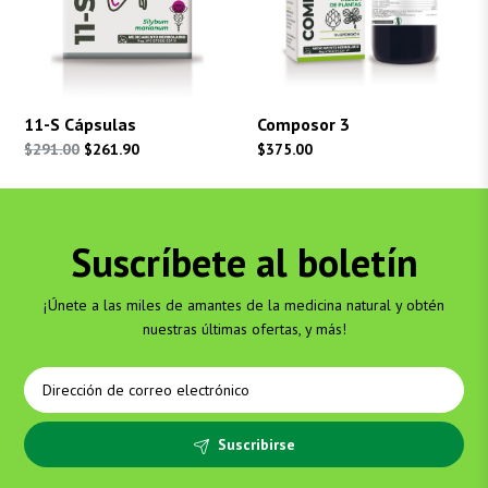
11-S Cápsulas
Composor 3
El
El
$
291.00
$
261.90
$
375.00
precio
precio
original
actual
era:
es:
Suscríbete al boletín
$291.00.
$261.90.
¡Únete a las miles de amantes de la medicina natural y obtén
nuestras últimas ofertas, y más!
Suscribirse