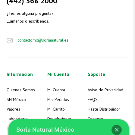
(442) 368 2000
¿Tienes alguna pregunta?
Llámanos o escríbenos.
contactomx@sorianatural.es
Información
Mi Cuenta
Soporte
Quienes Somos
Mi Cuenta
Aviso de Privacidad
SN México
Mis Pedidos
FAQS
Valores
Mi Carrito
Hazte Distribuidor
Laboratorio
Devoluciones
Contacto
Términos
Detalles de la Cuenta
Soria Natural México