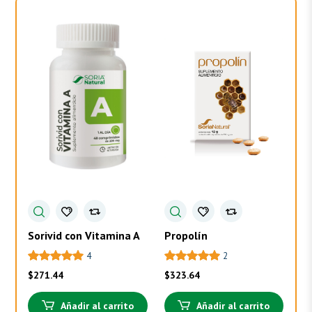
Sorivid con Vitamina A
Propolín
To
4
2
$
271.44
$
323.64
$
3
Añadir al carrito
Añadir al carrito