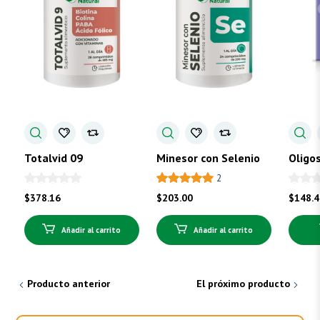
Totalvid 09
Minesor con Selenio
Oligo
2
$
378.16
$
203.00
$
148.
Añadir al carrito
Añadir al carrito
Producto anterior
El próximo producto