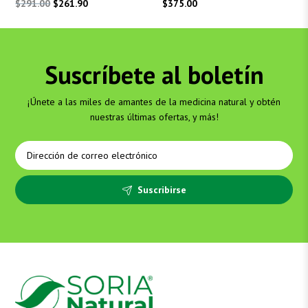
El
El
$
291.00
$
261.90
$
375.00
precio
precio
original
actual
era:
es:
Suscríbete al boletín
$291.00.
$261.90.
¡Únete a las miles de amantes de la medicina natural y obtén
nuestras últimas ofertas, y más!
Suscribirse