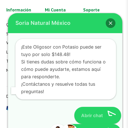
Información
Mi Cuenta
Soporte
Soria Natural México
Quienes Somos
Mi Cuenta
Aviso de Privacidad
SN México
Mis Pedidos
FAQS
Valores
Mi Carrito
Hazte Distribuidor
¡Este Oligosor con Potasio puede ser
Laboratorio
Devoluciones
Contacto
tuyo por solo $148.48!
Términos
Detalles de la Cuenta
Si tienes dudas sobre cómo funciona o
cómo puede ayudarte, estamos aquí
Noticias
Lista de Deseos
para responderte.
¡Contáctanos y resuelve todas tus
preguntas!
Derechos reservados SoriaNatural SN. All Rights Reserved
Abrir chat