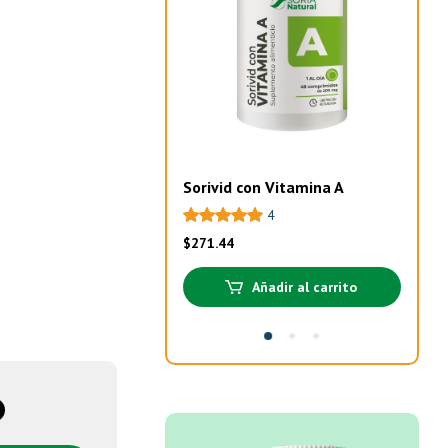
Sorivid con Vitamina A
Pro
4
$
271.44
$
32
Añadir al carrito