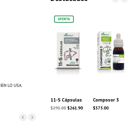
OFERTA
EN LO USA.
11-S Cápsulas
Composor 3
El
El
$
291.00
$
261.90
$
375.00
precio
precio
original
actual
era:
es: