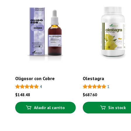
Oligosor con Cobre
Olestagra
4
1
$
148.48
$
687.60
Añadir al carrito
Sin stock