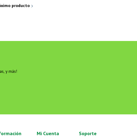
róximo producto
as, y más!
Soria Natural México
formación
Mi Cuenta
Soporte