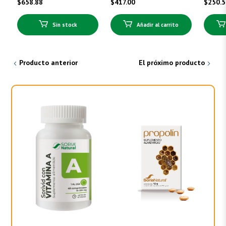
$
658.88
$
417.00
$
250.
Sin stock
Añadir al carrito
Producto anterior
El próximo producto