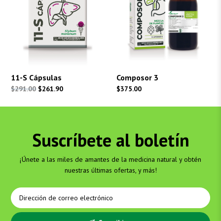
11-S Cápsulas
Composor 3
El
El
$
291.00
$
261.90
$
375.00
precio
precio
original
actual
era:
es:
Suscríbete al boletín
$291.00.
$261.90.
¡Únete a las miles de amantes de la medicina natural y obtén
nuestras últimas ofertas, y más!