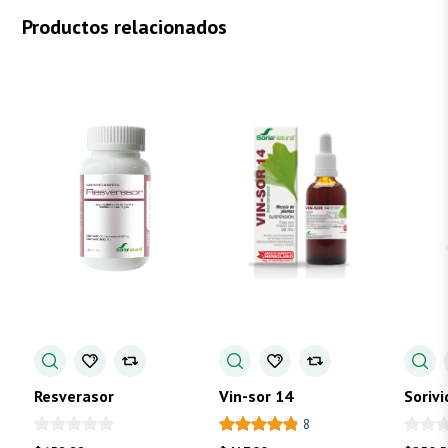
Productos relacionados
Resverasor
Vin-sor 14
Sorivi
Fólico
8