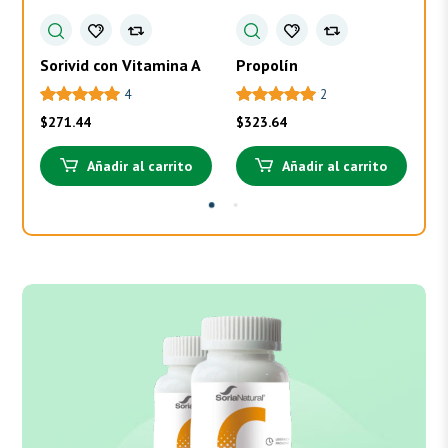
Sorivid con Vitamina A
Propolín
To
4
2
$
271.44
$
323.64
$
3
Añadir al carrito
Añadir al carrito