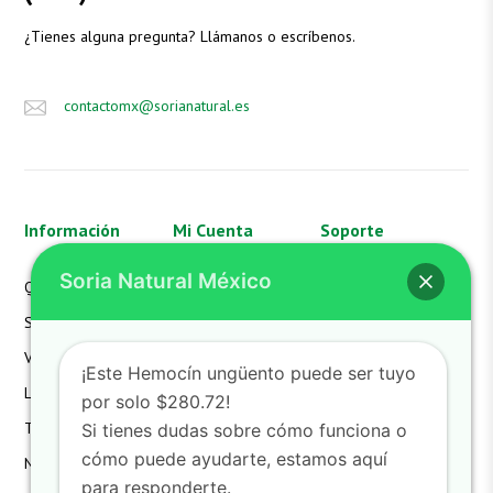
¿Tienes alguna pregunta? Llámanos o escríbenos.
contactomx@sorianatural.es
Información
Mi Cuenta
Soporte
Soria Natural México
Quienes Somos
Mi Cuenta
Aviso de Privacidad
SN México
Mis Pedidos
FAQS
Valores
Mi Carrito
Hazte Distribuidor
¡Este Hemocín ungüento puede ser tuyo
Laboratorio
Devoluciones
Contacto
por solo $280.72!
Términos
Detalles de la Cuenta
Si tienes dudas sobre cómo funciona o
cómo puede ayudarte, estamos aquí
Noticias
Lista de Deseos
para responderte.