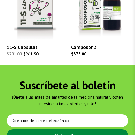
11-S Cápsulas
Composor 3
El
El
$
291.00
$
261.90
$
375.00
precio
precio
original
actual
era:
es:
Suscríbete al boletín
$291.00.
$261.90.
¡Únete a las miles de amantes de la medicina natural y obtén
nuestras últimas ofertas, y más!