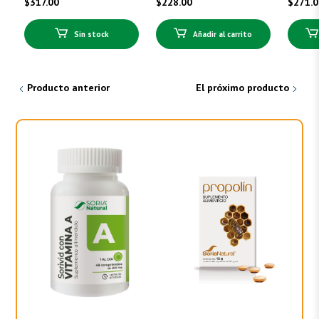
$
317.00
$
228.00
$
271.
Sin stock
Añadir al carrito
Producto anterior
El próximo producto