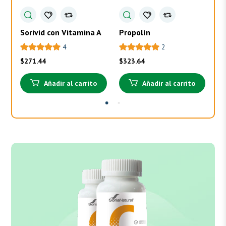
Sorivid con Vitamina A
Propolín
To
4
2
$
271.44
$
323.64
$
3
Añadir al carrito
Añadir al carrito