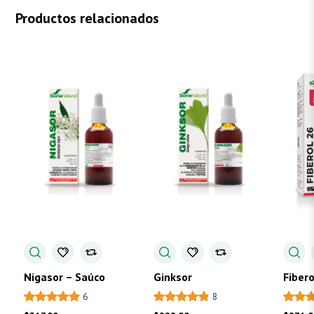
Productos relacionados
Nigasor – Saúco
Ginksor
Fibero
6
8