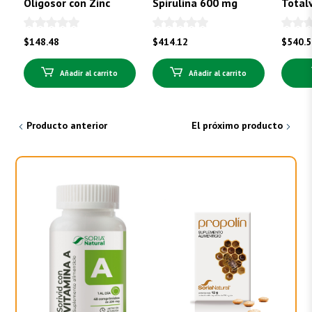
Oligosor con Zinc
Spirulina 600 mg
Total
$
148.48
$
414.12
$
540.
Añadir al carrito
Añadir al carrito
Producto anterior
El próximo producto