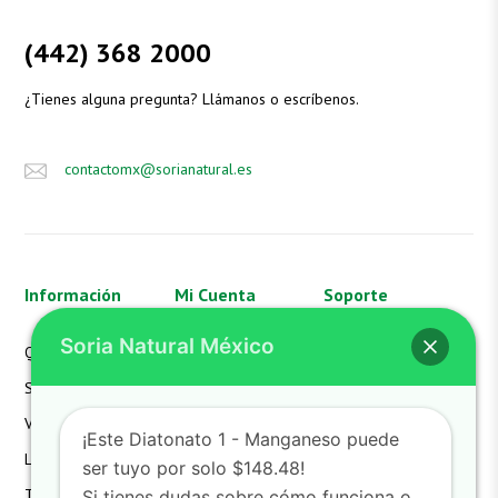
(442) 368 2000
¿Tienes alguna pregunta? Llámanos o escríbenos.
contactomx@sorianatural.es
Información
Mi Cuenta
Soporte
Soria Natural México
Quienes Somos
Mi Cuenta
Aviso de Privacidad
SN México
Mis Pedidos
FAQS
Valores
Mi Carrito
Hazte Distribuidor
¡Este Diatonato 1 - Manganeso puede
Laboratorio
Devoluciones
Contacto
ser tuyo por solo $148.48!
Términos
Detalles de la Cuenta
Si tienes dudas sobre cómo funciona o