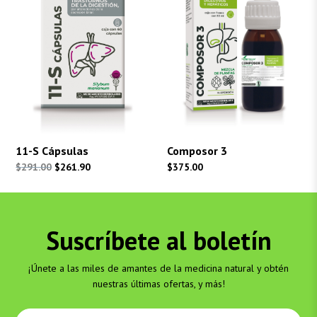
11-S Cápsulas
Composor 3
El
El
$
291.00
$
261.90
$
375.00
precio
precio
original
actual
era:
es:
Suscríbete al boletín
$291.00.
$261.90.
¡Únete a las miles de amantes de la medicina natural y obtén
nuestras últimas ofertas, y más!