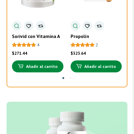
Sorivid con Vitamina A
Propolín
To
4
2
$
271.44
$
323.64
$
3
Añadir al carrito
Añadir al carrito