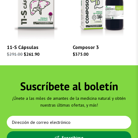
11-S Cápsulas
Composor 3
El
El
$
291.00
$
261.90
$
375.00
precio
precio
original
actual
era:
es:
Suscríbete al boletín
$291.00.
$261.90.
¡Únete a las miles de amantes de la medicina natural y obtén
nuestras últimas ofertas, y más!
Suscribirse