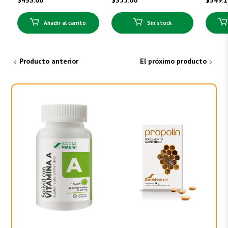
$
433.00
$
355.00
$
349.
Añadir al carrito
Sin stock
Producto anterior
El próximo producto