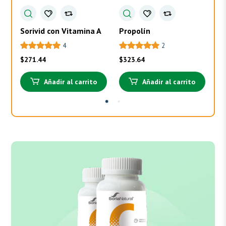
Sorivid con Vitamina A
Propolín
To
4
2
$
271.44
$
323.64
$
3
Añadir al carrito
Añadir al carrito