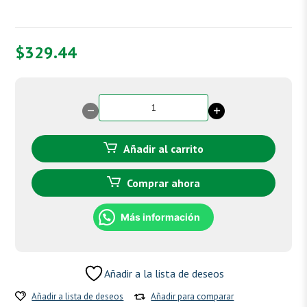
$
329.44
Aceite
esencial
de
Lavanda
Añadir al carrito
cantidad
Comprar ahora
Más información
Añadir a la lista de deseos
Añadir a lista de deseos
Añadir para comparar