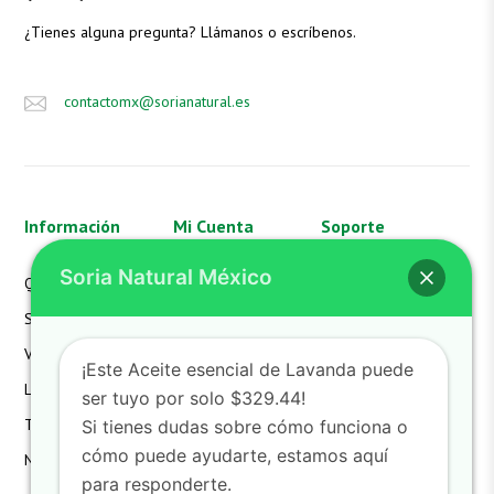
¿Tienes alguna pregunta? Llámanos o escríbenos.
contactomx@sorianatural.es
Información
Mi Cuenta
Soporte
Soria Natural México
Quienes Somos
Mi Cuenta
Aviso de Privacidad
SN México
Mis Pedidos
FAQS
Valores
Mi Carrito
Hazte Distribuidor
¡Este Aceite esencial de Lavanda puede
Laboratorio
Devoluciones
Contacto
ser tuyo por solo $329.44!
Términos
Detalles de la Cuenta
Si tienes dudas sobre cómo funciona o
cómo puede ayudarte, estamos aquí
Noticias
Lista de Deseos
para responderte.