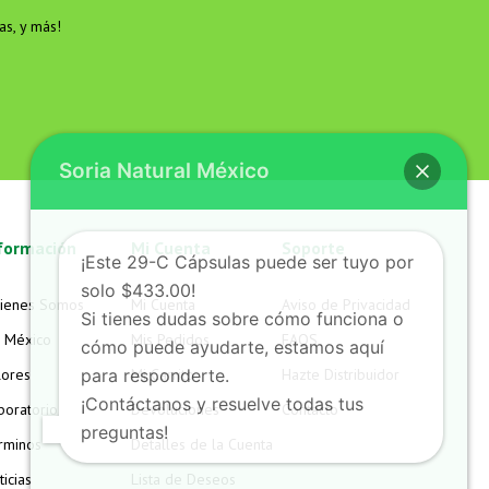
as, y más!
Soria Natural México
formación
Mi Cuenta
Soporte
¡Este 29-C Cápsulas puede ser tuyo por
solo $433.00!
ienes Somos
Mi Cuenta
Aviso de Privacidad
Si tienes dudas sobre cómo funciona o
 México
Mis Pedidos
FAQS
cómo puede ayudarte, estamos aquí
lores
para responderte.
Mi Carrito
Hazte Distribuidor
¡Contáctanos y resuelve todas tus
boratorio
Devoluciones
Contacto
preguntas!
rminos
Detalles de la Cuenta
icias
Lista de Deseos