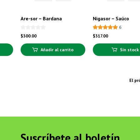
Are-sor – Bardana
Nigasor – Saúco
6
$
300.00
$
317.00
Añadir al carrito
Sin stock
El p
Suscríbete al boletín