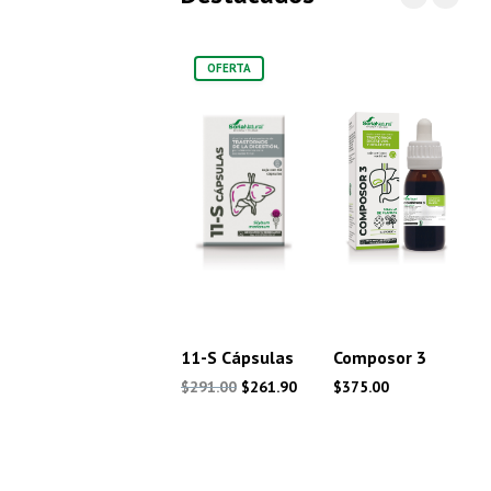
OFERTA
11-S Cápsulas
Composor 3
El
El
$
291.00
$
261.90
$
375.00
precio
precio
original
actual
era:
es: