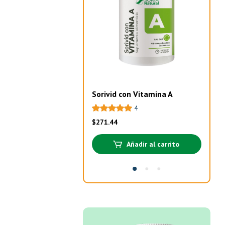
Sorivid con Vitamina A
Pro
4
$
271.44
$
32
Añadir al carrito