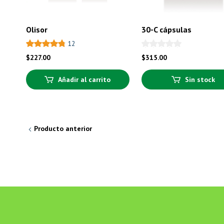
Olisor
30-C cápsulas
12
$
227.00
$
315.00
Añadir al carrito
Sin stock
Producto anterior