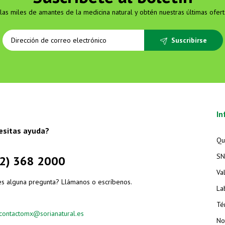
las miles de amantes de la medicina natural y obtén nuestras últimas ofert
Suscribirse
In
esitas ayuda?
Qu
SN
2) 368 2000
Va
es alguna pregunta? Llámanos o escríbenos.
La
Té
contactomx@sorianatural.es
Not