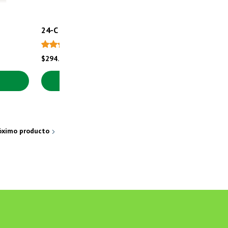
24-C Cápsulas
20
$
294.00
Sin stock
róximo producto