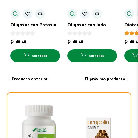
Oligosor con Potasio
Oligosor con Iodo
Diato
$
148.48
$
148.48
$
148.
Sin stock
Sin stock
Producto anterior
El próximo producto