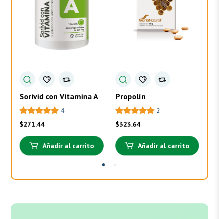
Sorivid con Vitamina A
Propolín
To
4
2
$
271.44
$
323.64
$
3
Añadir al carrito
Añadir al carrito