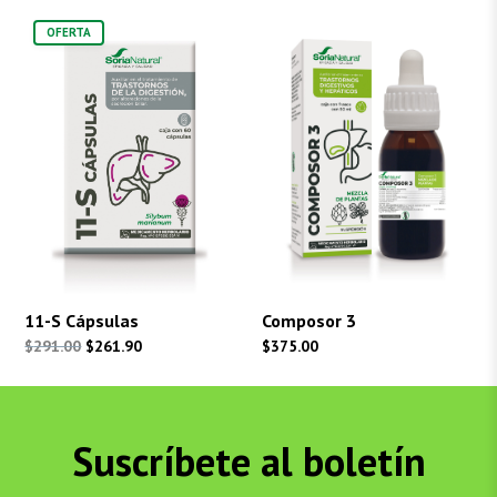
OFERTA
11-S Cápsulas
Composor 3
El
El
$
291.00
$
261.90
$
375.00
precio
precio
original
actual
era:
es:
Suscríbete al boletín
$291.00.
$261.90.