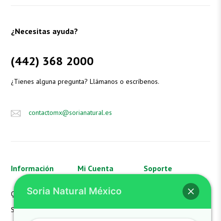
¿Necesitas ayuda?
(442) 368 2000
¿Tienes alguna pregunta? Llámanos o escríbenos.
contactomx@sorianatural.es
Información
Mi Cuenta
Soporte
Soria Natural México
Quienes Somos
Mi Cuenta
Aviso de Privacidad
SN México
Mis Pedidos
FAQS