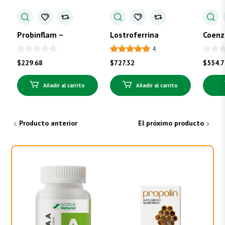
Probinflam –
Lostroferrina
Coenz
Probióticos
4
$
229.68
$
727.32
$
534.
Añadir al carrito
Añadir al carrito
Producto anterior
El próximo producto