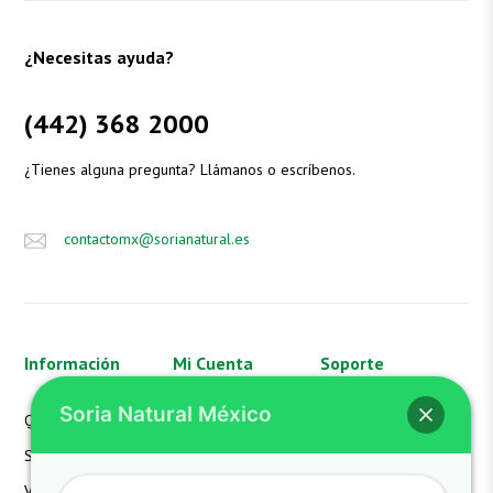
¿Necesitas ayuda?
(442) 368 2000
¿Tienes alguna pregunta? Llámanos o escríbenos.
contactomx@sorianatural.es
Información
Mi Cuenta
Soporte
Soria Natural México
Quienes Somos
Mi Cuenta
Aviso de Privacidad
SN México
Mis Pedidos
FAQS
Valores
Mi Carrito
Hazte Distribuidor