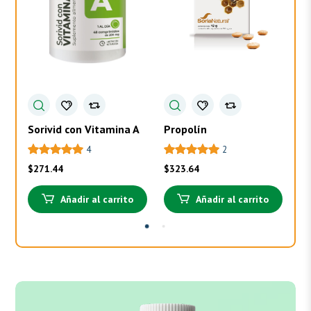
Sorivid con Vitamina A
Propolín
To
4
2
$
271.44
$
323.64
$
3
Añadir al carrito
Añadir al carrito