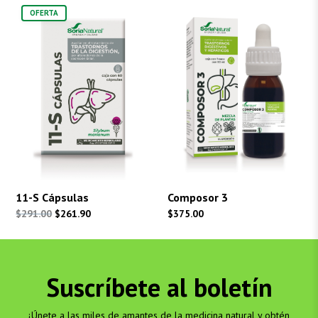
OFERTA
11-S Cápsulas
Composor 3
El
El
$
291.00
$
261.90
$
375.00
precio
precio
original
actual
era:
es:
Suscríbete al boletín
$291.00.
$261.90.
¡Únete a las miles de amantes de la medicina natural y obtén