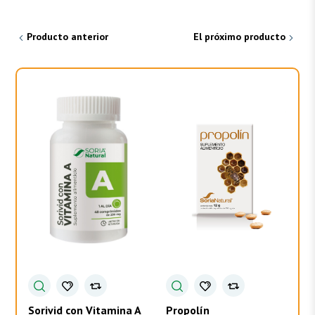
Producto anterior
El próximo producto
Sorivid con Vitamina A
Propolín
To