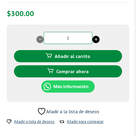
$
300.00
Are-
sor
-
Bardana
Añadir al carrito
cantidad
Comprar ahora
Más información
Añadir a la lista de deseos
Añadir a lista de deseos
Añadir para comparar