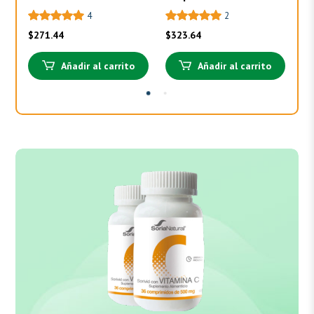
4
2
$
271.44
$
323.64
$
3
Añadir al carrito
Añadir al carrito