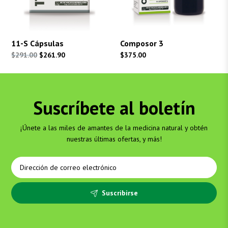
11-S Cápsulas
Composor 3
El
El
$
291.00
$
261.90
$
375.00
precio
precio
original
actual
era:
es:
Suscríbete al boletín
$291.00.
$261.90.
¡Únete a las miles de amantes de la medicina natural y obtén
nuestras últimas ofertas, y más!
Suscribirse