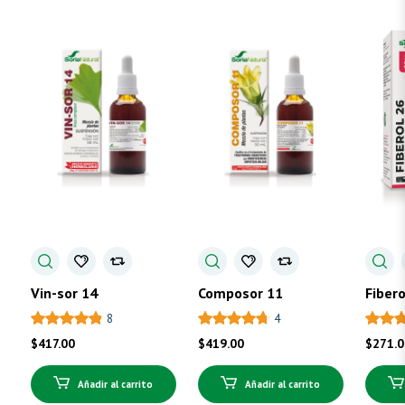
Vin-sor 14
Composor 11
Fibero
8
4
$
417.00
$
419.00
$
271.
Añadir al carrito
Añadir al carrito