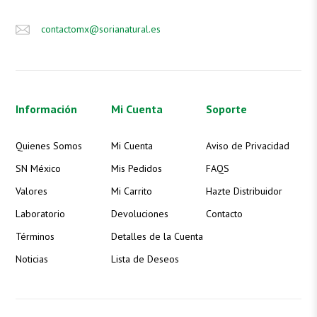
contactomx@sorianatural.es
Información
Mi Cuenta
Soporte
Soria Natural México
Quienes Somos
Mi Cuenta
Aviso de Privacidad
SN México
Mis Pedidos
FAQS
Valores
Mi Carrito
Hazte Distribuidor
¡Este Are-sor - Bardana puede ser tuyo
Laboratorio
Devoluciones
Contacto
por solo $300.00!
Términos
Detalles de la Cuenta
Si tienes dudas sobre cómo funciona o
cómo puede ayudarte, estamos aquí
Noticias
Lista de Deseos
para responderte.
¡Contáctanos y resuelve todas tus
preguntas!