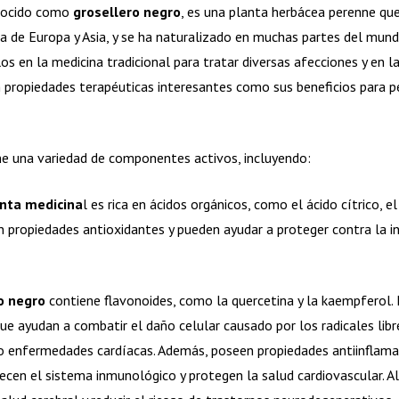
nocido como
grosellero negro
, es una planta herbácea perenne que
ria de Europa y Asia, y se ha naturalizado en muchas partes del mun
los en la medicina tradicional para tratar diversas afecciones y en l
propiedades terapéuticas interesantes como sus beneficios para 
e una variedad de componentes activos, incluyendo:
nta medicina
l es rica en ácidos orgánicos, como el ácido cítrico, el
en propiedades antioxidantes y pueden ayudar a proteger contra la i
o negro
contiene flavonoides, como la quercetina y la kaempferol. 
 ayudan a combatir el daño celular causado por los radicales libre
enfermedades cardíacas. Además, poseen propiedades antiinflamat
lecen el sistema inmunológico y protegen la salud cardiovascular. 