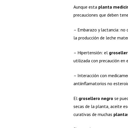
Aunque esta
planta medici
precauciones que deben ten
– Embarazo y lactancia: no d
la producción de leche mate
– Hipertensión: el
groselle
utilizada con precaución en 
– Interacción con medicamen
antiinflamatorios no esteroi
El
grosellero negro
se pued
secas de la planta, aceite e
curativas de muchas
planta