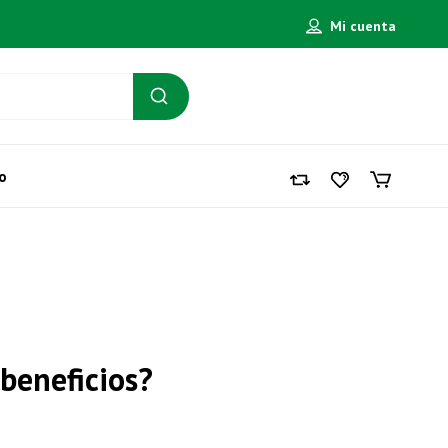
Mi cuenta
o
 beneficios?