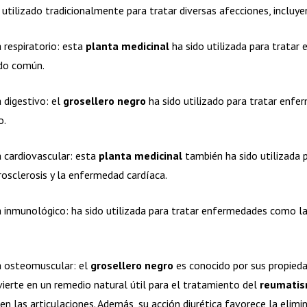
 utilizado tradicionalmente para tratar diversas afecciones, incluy
respiratorio: esta
planta medicinal
ha sido utilizada para trata
iado común.
digestivo: el
grosellero negro
ha sido utilizado para tratar enfe
o.
 cardiovascular: esta
planta medicinal
también ha sido utilizada 
rosclerosis y la enfermedad cardíaca.
nmunológico: ha sido utilizada para tratar enfermedades como la gr
 osteomuscular: el
grosellero negro
es conocido por sus propieda
vierte en un remedio natural útil para el tratamiento del
reumati
r en las articulaciones. Además, su acción diurética favorece la elimi