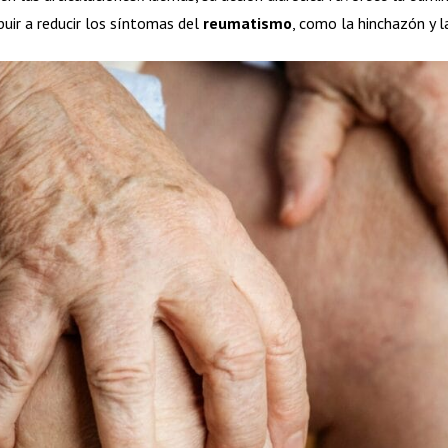
uir a reducir los síntomas del
reumatismo
, como la hinchazón y la