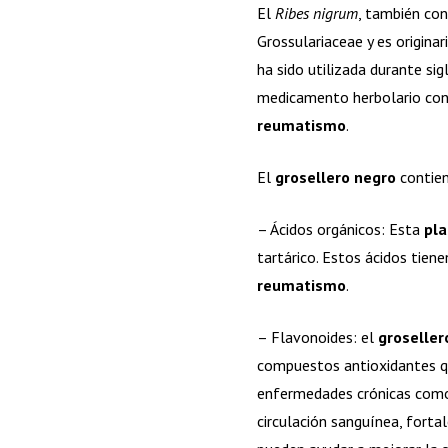
El
Ribes nigrum
, también co
Grossulariaceae y es origina
ha sido utilizada durante sig
medicamento herbolario con 
reumatismo
.
El
grosellero negro
contien
– Ácidos orgánicos: Esta
pla
tartárico. Estos ácidos tien
reumatismo
.
– Flavonoides: el
groseller
compuestos antioxidantes que
enfermedades crónicas como 
circulación sanguínea, forta