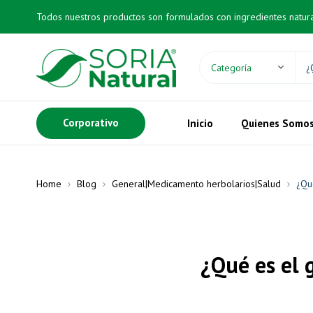
Todos nuestros productos son formulados con ingredientes natur
Corporativo
Inicio
Quienes Somo
Home
Blog
General|Medicamento herbolarios|Salud
¿Qu
¿Qué es el 