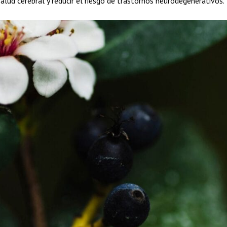
alud cerebral y reducir el riesgo de trastornos neurodegenerativos.