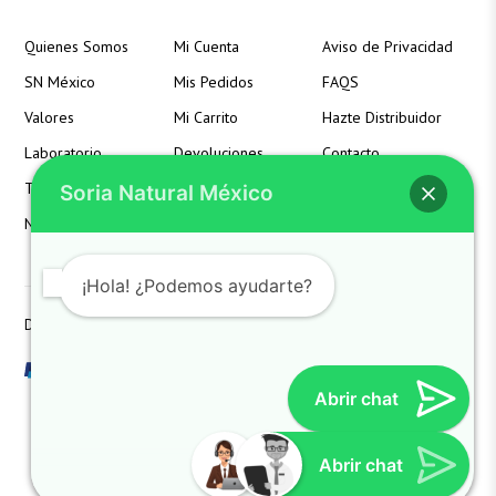
Quienes Somos
Mi Cuenta
Aviso de Privacidad
SN México
Mis Pedidos
FAQS
Valores
Mi Carrito
Hazte Distribuidor
Laboratorio
Devoluciones
Contacto
Términos
Detalles de la Cuenta
Soria Natural México
Noticias
Lista de Deseos
¡Hola! ¿Podemos ayudarte?
Derechos reservados SoriaNatural SN. All Rights Reserved
Abrir chat
Cynthia
Atención al cliente