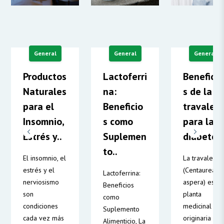
General
General
General
Productos
Lactoferri
Beneficio
Naturales
na:
s de la
para el
Beneficio
travaler
Insomnio,
s como
para la
Estrés y..
Suplemen
diabetes
to..
El insomnio, el
La travalera
estrés y el
(Centaurea
Lactoferrina:
nerviosismo
aspera) es u
Beneficios
son
planta
como
condiciones
medicinal
Suplemento
cada vez más
originaria de
Alimenticio, La