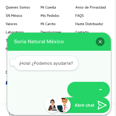
Quienes Somos
Mi Cuenta
Aviso de Privacidad
SN México
Mis Pedidos
FAQS
Valores
Mi Carrito
Hazte Distribuidor
Laboratorio
Devoluciones
Contacto
Términos
Detalles de la Cuenta
Soria Natural México
Noticias
Lista de Deseos
¡Hola! ¿Podemos ayudarte?
Derechos reservados SoriaNatural SN. All Rights Reserved
Abrir chat
Cynthia
Atención al cliente