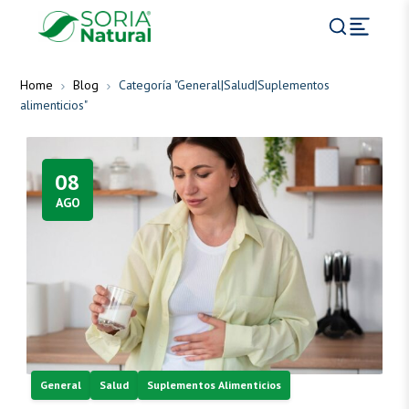
Home
Blog
Categoría "General|Salud|Suplementos
alimenticios"
08
AGO
General
Salud
Suplementos Alimenticios