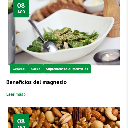
08
AGO
General
Salud
Suplementos Alimenticios
Beneficios del magnesio
Leer más
08
AGO