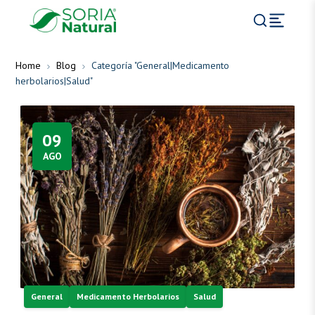
Home
Blog
Categoría "General|Medicamento
herbolarios|Salud"
09
AGO
General
Medicamento Herbolarios
Salud