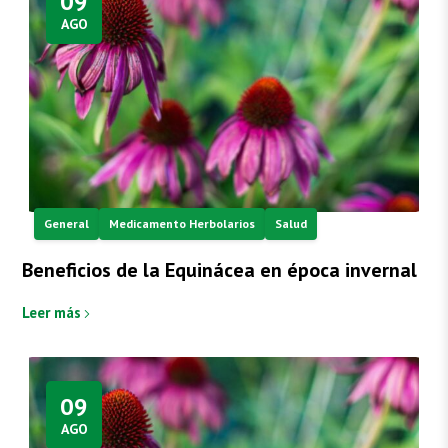
09
AGO
General
Medicamento Herbolarios
Salud
Beneficios de la Equinácea en época invernal
Leer más
09
AGO