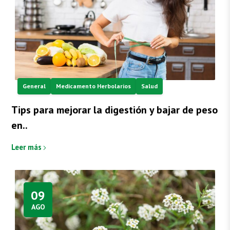
General
Medicamento Herbolarios
Salud
Tips para mejorar la digestión y bajar de peso
en..
Leer más
09
AGO