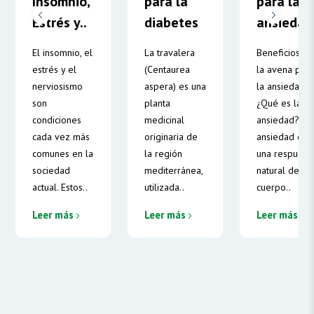
Insomnio,
para la
para la
Estrés y..
diabetes
ansieda
El insomnio, el
La travalera
Beneficios d
estrés y el
(Centaurea
la avena par
nerviosismo
aspera) es una
la ansiedad,
son
planta
¿Qué es la
condiciones
medicinal
ansiedad? la
cada vez más
originaria de
ansiedad es
comunes en la
la región
una respuest
sociedad
mediterránea,
natural del
actual. Estos..
utilizada..
cuerpo..
Leer más
Leer más
Leer más