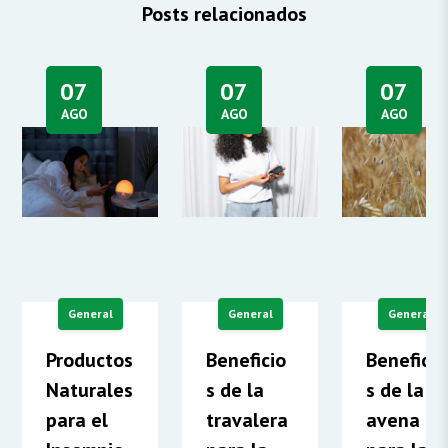
Posts relacionados
07
07
07
AGO
AGO
AGO
General
General
General
Productos
Beneficio
Beneficio
Naturales
s de la
s de la
para el
travalera
avena