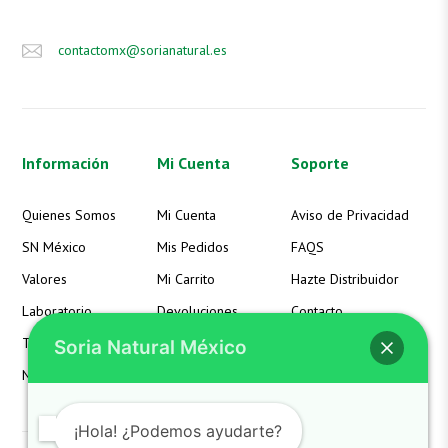
contactomx@sorianatural.es
Información
Mi Cuenta
Soporte
Quienes Somos
Mi Cuenta
Aviso de Privacidad
SN México
Mis Pedidos
FAQS
Valores
Mi Carrito
Hazte Distribuidor
Laboratorio
Devoluciones
Contacto
Términos
Detalles de la Cuenta
Soria Natural México
Noticias
Lista de Deseos
¡Hola! ¿Podemos ayudarte?