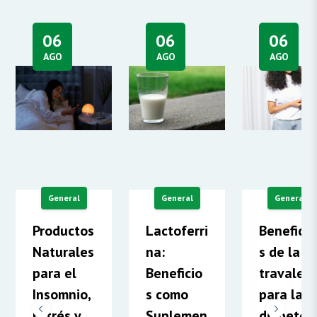
06
06
06
AGO
AGO
AGO
General
General
General
Productos
Lactoferri
Beneficio
Naturales
na:
s de la
para el
Beneficio
travaler
Insomnio,
s como
para la
Estrés y..
Suplemen
diabetes