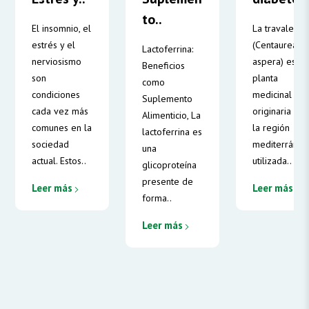
to..
El insomnio, el
La travalera
estrés y el
(Centaurea
Lactoferrina:
nerviosismo
aspera) es u
Beneficios
son
planta
como
condiciones
medicinal
Suplemento
cada vez más
originaria de
Alimenticio, La
comunes en la
la región
lactoferrina es
sociedad
mediterránea
una
actual. Estos..
utilizada..
glicoproteína
presente de
Leer más
Leer más
forma..
Leer más