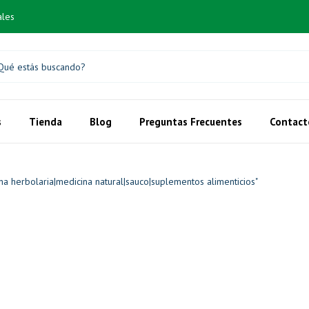
ales
s
Tienda
Blog
Preguntas Frecuentes
Contact
a herbolaria|medicina natural|sauco|suplementos alimenticios"