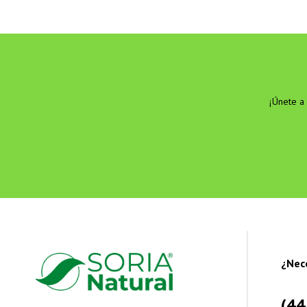
¡Únete a 
¿Nec
(44