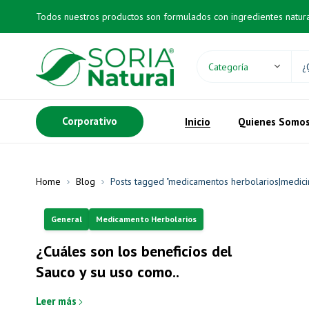
Todos nuestros productos son formulados con ingredientes natur
Corporativo
Inicio
Quienes Somo
Home
Blog
Posts tagged "medicamentos herbolarios|medicin
General
Medicamento Herbolarios
¿Cuáles son los beneficios del
Sauco y su uso como..
Leer más