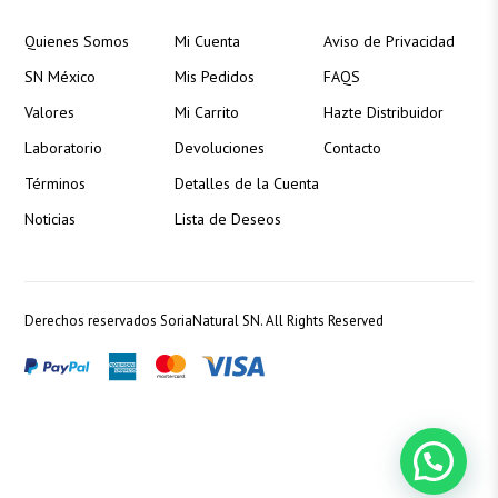
Quienes Somos
Mi Cuenta
Aviso de Privacidad
SN México
Mis Pedidos
FAQS
Valores
Mi Carrito
Hazte Distribuidor
Laboratorio
Devoluciones
Contacto
Términos
Detalles de la Cuenta
Soria Natural México
Noticias
Lista de Deseos
¡Hola! ¿Podemos ayudarte?
Derechos reservados SoriaNatural SN. All Rights Reserved
Abrir chat
Cynthia
Atención al cliente