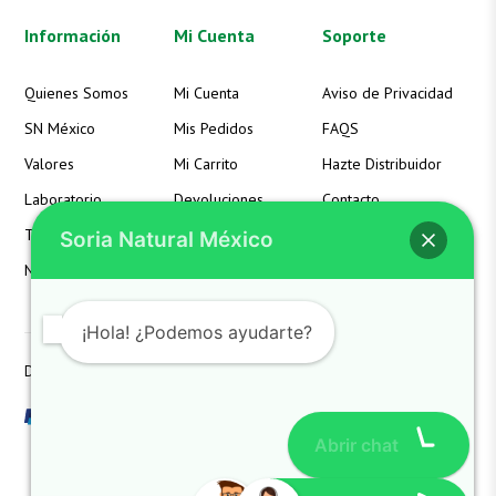
Información
Mi Cuenta
Soporte
Quienes Somos
Mi Cuenta
Aviso de Privacidad
SN México
Mis Pedidos
FAQS
Valores
Mi Carrito
Hazte Distribuidor
Laboratorio
Devoluciones
Contacto
Términos
Detalles de la Cuenta
Soria Natural México
Noticias
Lista de Deseos
¡Hola! ¿Podemos ayudarte?
Derechos reservados SoriaNatural SN. All Rights Reserved
Abrir chat