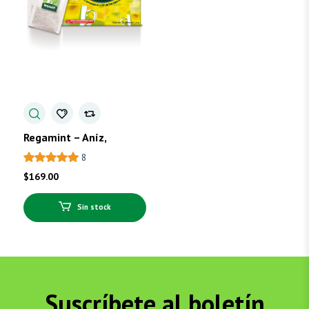
Regamint – Aníz,
Regaliz, Menta
8
$
169.00
Sin stock
Suscríbete al boletín