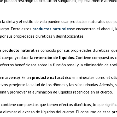
e puedan restringir la circulación sanguínea, especialmente alrededo
la dieta y el estilo de vida pueden usar productos naturales que 
cuerpo. Entre estos
productos naturales
se encuentran el abedul, l
por sus propiedades diuréticas y desintoxicantes.
te
producto natural
es conocido por sus propiedades diuréticas, qu
l cuerpo y reducir la
retención de líquidos
. Contiene compuestos c
 efectos beneficiosos sobre la función renal y la eliminación de tox
um arvense). Es un
producto natural
rico en minerales como el sili
ivos y mejorar la salud de los riñones y las vías urinarias. Además, 
ina y promover la eliminación de líquidos retenidos en el cuerpo.
 contiene compuestos que tienen efectos diuréticos, lo que signif
 a eliminar el exceso de líquidos del cuerpo. El consumo de este
pr