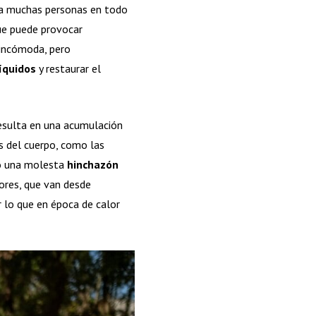
 a muchas personas en todo
que puede provocar
 incómoda, pero
íquidos
y restaurar el
resulta en una acumulación
s del cuerpo, como las
ndo una molesta
hinchazón
ores, que van desde
r lo que en época de calor