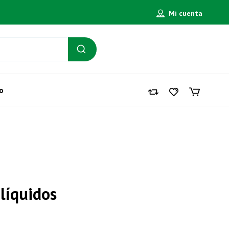
Mi cuenta
o
 líquidos