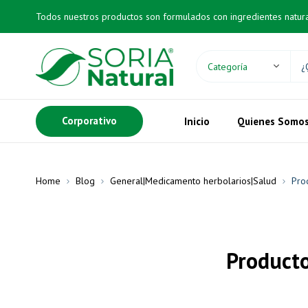
Todos nuestros productos son formulados con ingredientes natur
Corporativo
Inicio
Quienes Somo
Home
Blog
General|Medicamento herbolarios|Salud
Pro
Producto