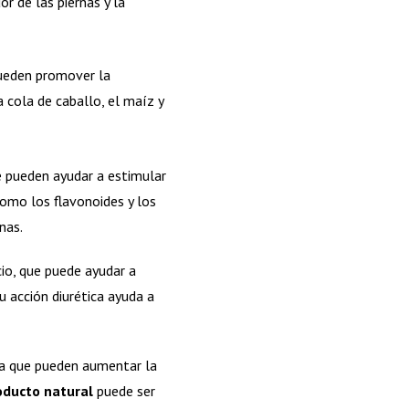
r de las piernas y la
pueden promover la
a cola de caballo, el maíz y
e pueden ayudar a estimular
omo los flavonoides y los
inas.
cio, que puede ayudar a
su acción diurética ayuda a
ica que pueden aumentar la
oducto natural
puede ser