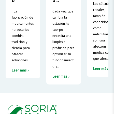
o
o:..
Los cálculos
renales,
La
Cada vez que
también
fabricación de
cambia la
conocidos
medicamentos
estación, tu
como
herbolarios
cuerpo
nefrolitiasis,
combina
necesita una
son una
tradición y
limpieza
afección
ciencia para
profunda para
médica comú
ofrecer
optimizar su
que afecta a.
soluciones..
funcionamient
o y..
Leer más
Leer más
Leer más