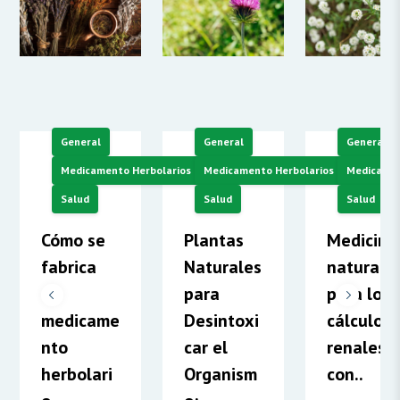
General
General
General
Medicamento Herbolarios
Medicamento Herbolarios
Medicamen
Salud
Salud
Salud
Cómo se
Plantas
Medicina
fabrica
Naturales
natural
un
para
para los
medicame
Desintoxi
cálculos
nto
car el
renales
herbolari
Organism
con..