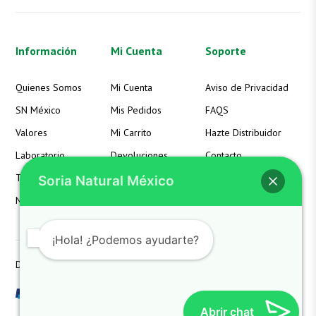
Información
Mi Cuenta
Soporte
Quienes Somos
Mi Cuenta
Aviso de Privacidad
SN México
Mis Pedidos
FAQS
Valores
Mi Carrito
Hazte Distribuidor
Laboratorio
Devoluciones
Contacto
Términos
Detalles de la Cuenta
Soria Natural México
Noticias
Lista de Deseos
¡Hola! ¿Podemos ayudarte?
Derechos reservados SoriaNatural SN. All Rights Reserved
Abrir chat