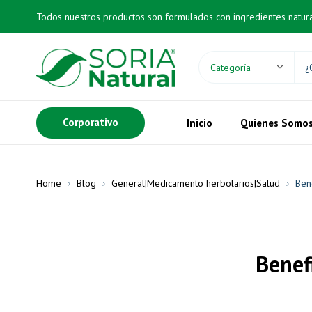
Todos nuestros productos son formulados con ingredientes natur
Corporativo
Inicio
Quienes Somo
Home
Blog
General|Medicamento herbolarios|Salud
Ben
Benef