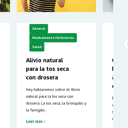
General
Gener
Medicamento Herbolarios
Medic
Salud
Salud
Alivio natural
Conoc
para la tos seca
bonda
con drosera
aceit
de..
Hoy hablaremos sobre el Alivio
natural para la tos seca con
El romer
drosera. La tos seca, la bronquitis y
valorada 
la faringitis..
medicina 
cocina co
Leer más