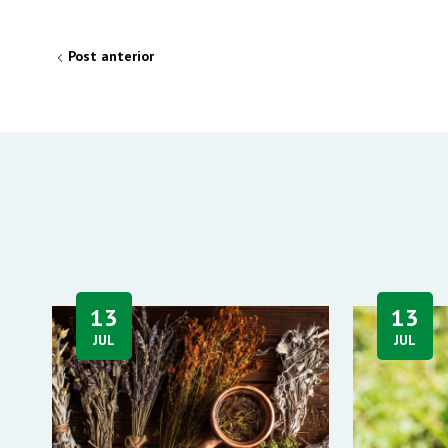
Post anterior
13
13
JUL
JUL