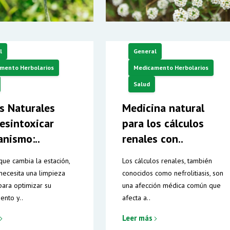
l
General
mento Herbolarios
Medicamento Herbolarios
Salud
s Naturales
Medicina natural
esintoxicar
para los cálculos
anismo:..
renales con..
ue cambia la estación,
Los cálculos renales, también
necesita una limpieza
conocidos como nefrolitiasis, son
ara optimizar su
una afección médica común que
ento y..
afecta a..
Leer más