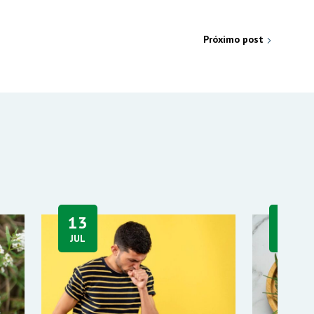
Próximo post
13
13
JUL
JUL