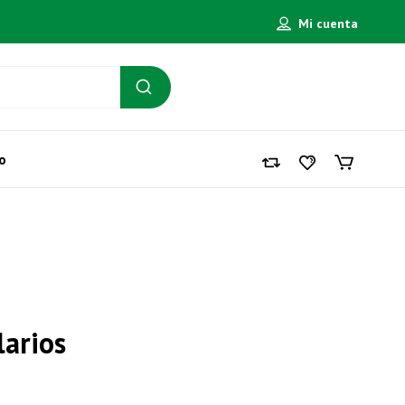
Mi cuenta
o
larios