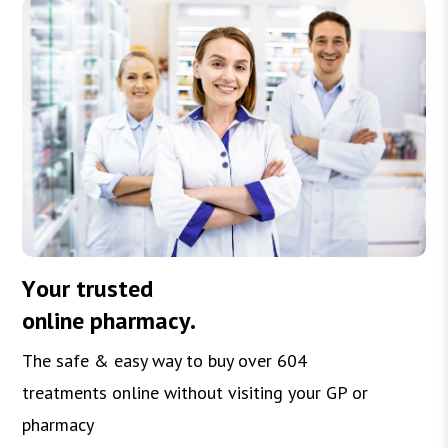
Y
o
u
r
t
r
u
s
t
e
d
o
n
l
i
n
e
p
h
a
r
m
a
c
y
.
The safe & easy way to buy over 604
treatments online without visiting your GP or
pharmacy